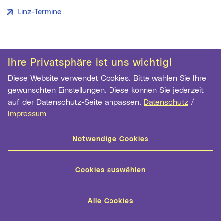
Linz-Termine
Ihre Privatsphäre ist uns wichtig!
Kontakt
Datenschutz
Cookie-Einstellungen
Diese Website verwendet Cookies. Bitte wählen Sie Ihre
Impressum
gewünschten Einstellungen. Diese können Sie jederzeit
auf der Datenschutz-Seite anpassen.
Datenschutz
/
Impressum
Notwendige Cookies
Cookies auswählen
Alle Cookies