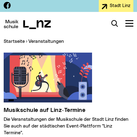
Facebook
Stadt Linz
Zur Navigation
Zum Inhalt
Zur Suche
Musik
Suche
Navig
schule
Sie sind hier:
Startseite
Veranstaltungen
Musikschule auf Linz-Termine
Die Veranstaltungen der Musikschule der Stadt Linz finden
Sie auch auf der städtischen Event-Plattform "Linz
Termine".