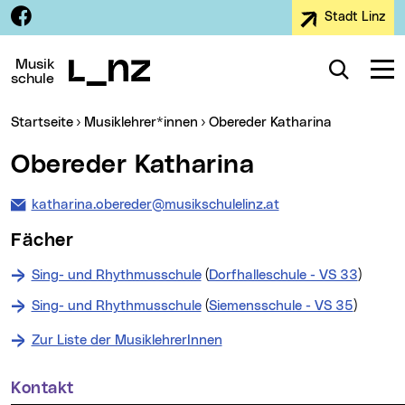
Facebook
Stadt Linz
Zur Navigation
Zum Inhalt
Zur Suche
Musik
Suche
Navig
schule
Sie sind hier:
(aktueller MenÃ¼punkt)
(aktueller
Startseite
Musiklehrer*innen
Obereder Katharina
Obereder Katharina
katharina.obereder@musikschulelinz.at
Fächer
Sing- und Rhythmusschule
(
Dorfhalleschule - VS 33
)
Sing- und Rhythmusschule
(
Siemensschule - VS 35
)
Zur Liste der MusiklehrerInnen
Kontakt
Weitere Informationen