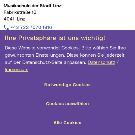
Musikschule der Stadt Linz
Fabrikstraße 10
4041 Linz
Telefon:
+43 732 7070 1816
E-Mail Adresse:
musikschule@mag.linz.at
Ihre Privatsphäre ist uns wichtig!
musikschule.linz.at
Diese Website verwendet Cookies. Bitte wählen Sie Ihre
gewünschten Einstellungen. Diese können Sie jederzeit
auf der Datenschutz-Seite anpassen.
Datenschutz
/
Impressum
Kontakt
Datenschutz
Cookie-Einstellungen
Impressum
Notwendige Cookies
Cookies auswählen
Alle Cookies