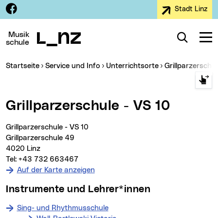
Facebook
Stadt Linz
Zur Navigation
Zum Inhalt
Zur Suche
Musik
Suche
Navig
schule
Sie sind hier:
(aktueller MenÃ¼
Startseite
Service und Info
Unterrichtsorte
Grillparzerschu
Grillparzerschule - VS 10
Grillparzerschule - VS 10
Grillparzerschule 49
4020 Linz
Tel: +43 732 663467
Auf der Karte anzeigen
Instrumente und Lehrer*innen
Sing- und Rhythmusschule