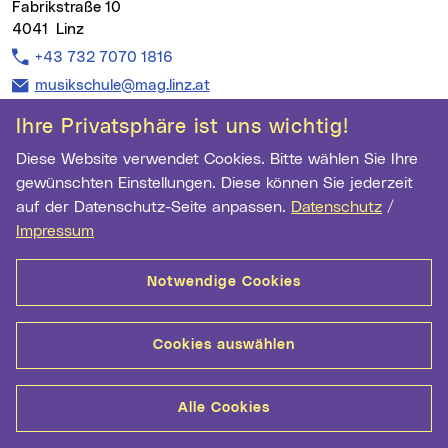
Fabrikstraße 10
4041 Linz
Telefon:
+43 732 7070 1816
E-Mail Adresse:
musikschule@mag.linz.at
musikschule.linz.at
Ihre Privatsphäre ist uns wichtig!
Diese Website verwendet Cookies. Bitte wählen Sie Ihre
gewünschten Einstellungen. Diese können Sie jederzeit
auf der Datenschutz-Seite anpassen.
Datenschutz
/
Kontakt
Datenschutz
Cookie-Einstellungen
Impressum
Impressum
Notwendige Cookies
Cookies auswählen
Alle Cookies