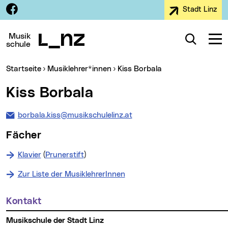
Facebook
Stadt Linz
Zur Navigation
Zum Inhalt
Zur Suche
Musik
Suche
Navig
schule
Sie sind hier:
(aktueller MenÃ¼punkt)
(aktueller MenÃ¼p
Startseite
Musiklehrer*innen
Kiss Borbala
Kiss Borbala
borbala.kiss@musikschulelinz.at
Fächer
Klavier
(
Prunerstift
)
Zur Liste der MusiklehrerInnen
Kontakt
Weitere Informationen
Musikschule der Stadt Linz