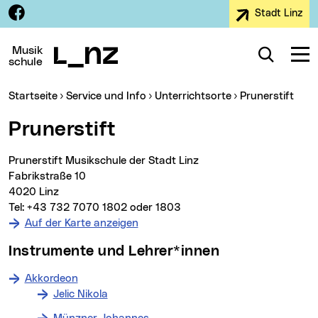
Facebook
Stadt Linz
Zur Navigation
Zum Inhalt
Zur Suche
Musik
Suche
Navig
schule
Sie sind hier:
(aktueller MenÃ¼
(akt
Startseite
Service und Info
Unterrichtsorte
Prunerstift
Prunerstift
Prunerstift Musikschule der Stadt Linz
Fabrikstraße 10
4020 Linz
Tel: +43 732 7070 1802 oder 1803
Auf der Karte anzeigen
Instrumente und Lehrer*innen
Akkordeon
Jelic Nikola