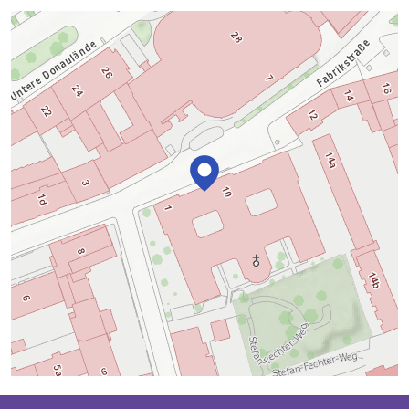
Karte überspringen
+
−