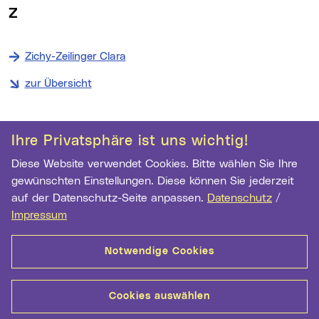
Z
Zichy-Zeilinger Clara
zur Übersicht
Ihre Privatsphäre ist uns wichtig!
Kontakt
Weitere Informationen
Diese Website verwendet Cookies. Bitte wählen Sie Ihre
Musikschule der Stadt Linz
gewünschten Einstellungen. Diese können Sie jederzeit
Fabrikstraße 10
auf der Datenschutz-Seite anpassen.
Datenschutz
/
4041 Linz
Impressum
Telefon:
+43 732 7070 1816
E-Mail Adresse:
musikschule@mag.linz.at
Notwendige Cookies
musikschule.linz.at
Cookies auswählen