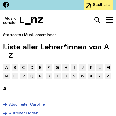
Facebook
Stadt Linz
Zur Navigation
Zum Inhalt
Zur Suche
Musik
Suche
Navig
schule
Sie sind hier:
Startseite
Musiklehrer*innen
Liste aller Lehrer*innen von A
- Z
Buchstabenleiste:
A
B
C
D
E
F
G
H
I
J
K
L
M
N
O
P
Q
R
S
T
U
V
W
X
Y
Z
A
Atschreiter Caroline
Aufreiter Florian