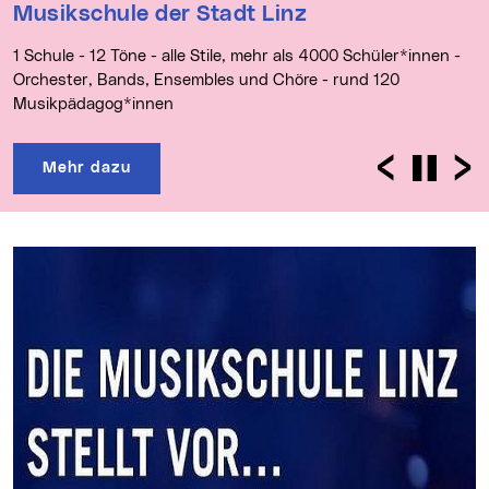
Musikschule der Stadt Linz
1 Schule - 12 Töne - alle Stile, mehr als 4000 Schüler*innen -
Orchester, Bands, Ensembles und Chöre - rund 120
Musikpädagog*innen
Zurück
Stop
We
Mehr dazu