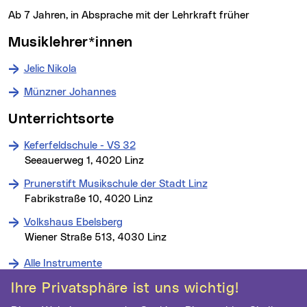
ab 7 Jahren, in Absprache mit der Lehrkraft früher
Musiklehrer*innen
Jelic Nikola
Münzner Johannes
Unterrichtsorte
Keferfeldschule - VS 32
Seeauerweg 1, 4020 Linz
Prunerstift Musikschule der Stadt Linz
Fabrikstraße 10, 4020 Linz
Volkshaus Ebelsberg
Wiener Straße 513, 4030 Linz
Alle Instrumente
Ihre Privatsphäre ist uns wichtig!
Kontakt
Weitere Informationen