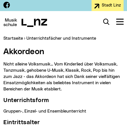
Facebook
Stadt Linz
Zur Navigation
Zum Inhalt
Zur Suche
Musik
Suche
Navig
schule
Sie sind hier:
Startseite
Unterrichtsfächer und Instrumente
Akkordeon
Nicht alleine Volksmusik... Vom Kinderlied über Volksmusik,
Tanzmusik, gehobene U-Musik, Klassik, Rock, Pop bis hin
zum Jazz - das Akkordeon hat sich Dank seiner vielfältigen
Einsatzmöglichkeiten als beliebtes Instrument in vielen
Bereichen der Musik etabliert.
Unterrichtsform
Gruppen-, Einzel- und Ensembleunterricht
Eintrittsalter