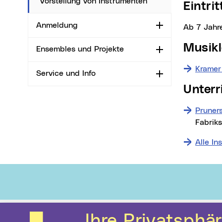
Vorstellung von Instrumenten
Eintri
Anmeldung
Aufklappen
ab 7 Jahr
Musi
Ensembles und Projekte
Aufklappen
Kramer
Service und Info
Aufklappen
Unter
Pruners
Fabrik
Alle In
Ihre Privatsphäre