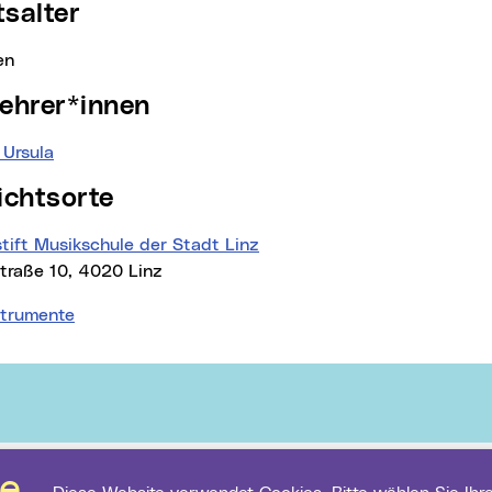
ttsalter
en
klehrer*innen
 Ursula
richtsorte
tift Musikschule der Stadt Linz
straße 10, 4020 Linz
strumente
Kontakt
Datenschutz
Cookie-Einstellungen
Impressum