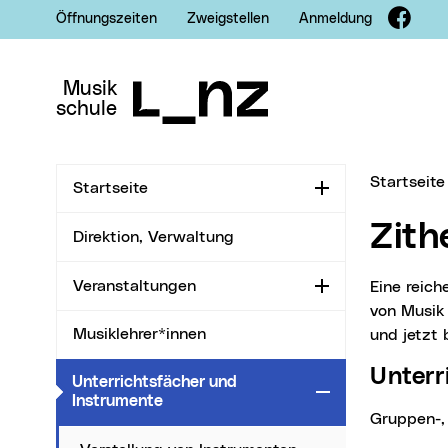
Fac
Öffnungszeiten
Zweigstellen
Anmeldung
Zur Navigation
Zum Inhalt
Zur Suche
Musik
schule
Sie sind hi
Startseite
Startseite
Aufklappen
Zith
Direktion, Verwaltung
Veranstaltungen
Eine reiche Auswahl an Stilrichtungen findet man im Unterrichtsfach Zither: Bearbeitungen
Aufklappen
von Musik 
Musiklehrer*innen
und jetzt 
Unter
Unterrichtsfächer und
Zuklappen
(aktueller Menüpunkt)
Instrumente
Gruppen-