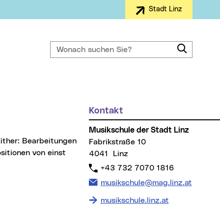
Stadt Linz
Wonach suchen Sie?
Suche
Kontakt
Weitere Informationen
Musikschule der Stadt Linz
Fabrikstraße 10
sitionen von einst
4041 Linz
Telefon:
+43 732 7070 1816
E-Mail Adresse:
musikschule@mag.linz.at
musikschule.linz.at