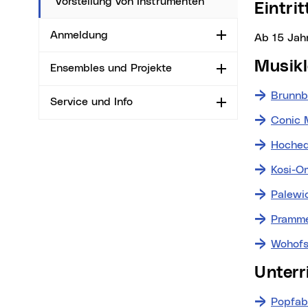
Vorstellung von Instrumenten
Eintri
Anmeldung
Aufklappen
ab 15 Jah
Musi
Ensembles und Projekte
Aufklappen
Brunnb
Service und Info
Aufklappen
Conic 
Hoched
Kosi-O
Palewi
Pramme
Wohofs
Unter
Popfab