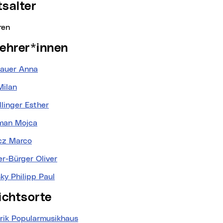
ttsalter
ren
klehrer*innen
auer Anna
Milan
linger Esther
man Mojca
cz Marco
r-Bürger Oliver
ky Philipp Paul
richtsorte
rik Popularmusikhaus