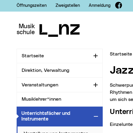
Fac
Öffnungszeiten
Zweigstellen
Anmeldung
Zur Navigation
Zum Inhalt
Zur Suche
Musik
schule
Sie sind hi
Startseite
Startseite
Aufklappen
Jaz
Direktion, Verwaltung
Veranstaltungen
Schwerpunkte sind Spielen nach Akkordsymbolen, Improvisation, Begleitmuster, Stile und
Aufklappen
Rhythmen 
Musiklehrer*innen
um sich se
Unter
Unterrichtsfächer und
Zuklappen
(aktueller Menüpunkt)
Instrumente
Einzelunte