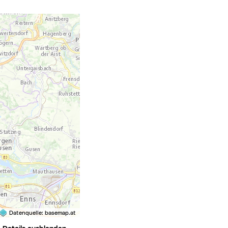
Datenquelle:
basemap.at