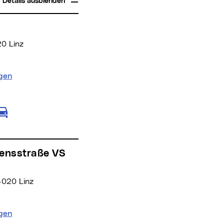
Details ausblenden
20 Linz
igen
rsmittel
en für Fußgänger
te anzeigen für öffentliche Verkehrsmittel
anzeigen für Radfahrer
 Individualverkehr
Route anzeigen für motorisierten Individu
4020 Linz
igen