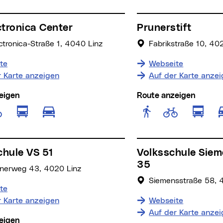
ectronica Center
Prunerstift
ctronica-Straße 1, 4040 Linz
Fabrikstraße 10, 40
te
Webseite
r Karte anzeigen
Auf der Karte anze
eigen
Route anzeigen
e anzeigen für Fußgänger
Route anzeigen für öffentliche Verkeh
Route anzeig
Rou
Route anzeigen für Radfahrer
Route 
Route anzeigen für motorisierten
chule VS 51
Volksschule Siemensstraße VS
35
nerweg 43, 4020 Linz
Siemensstraße 58, 
te
r Karte anzeigen
Webseite
Auf der Karte anze
eigen