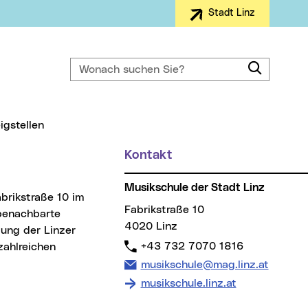
Stadt Linz
Wonach suchen Sie?
Suche
igstellen
Kontakt
Musikschule der Stadt Linz
Fabrikstraße 10
 benachbarte
4020 Linz
lung der Linzer
Telefon:
+43 732 7070 1816
zahlreichen
E-Mail Adresse:
musikschule@mag.linz.at
musikschule.linz.at