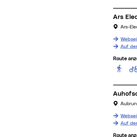
Ars El
Ars-Ele
Websei
Auf de
Route anz
Rout
Auhofs
Aubrun
Websei
Auf de
Route anz