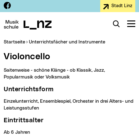
Facebook
Stadt Linz
Zur Navigation
Zum Inhalt
Zur Suche
Musik
Suche
Navig
schule
Sie sind hier:
Startseite
Unterrichtsfächer und Instrumente
Violoncello
Saitenweise - schöne Klänge - ob Klassik, Jazz,
Popularmusik oder Volksmusik
Unterrichtsform
Einzelunterricht, Ensemblespiel, Orchester in drei Alters- und
Leistungsstufen
Eintrittsalter
ab 6 Jahren