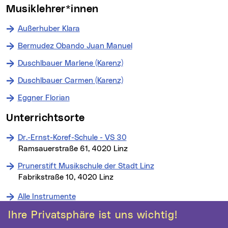
Musiklehrer*innen
Außerhuber Klara
Bermudez Obando Juan Manuel
Duschlbauer Marlene (Karenz)
Duschlbauer Carmen (Karenz)
Eggner Florian
Unterrichtsorte
Dr.-Ernst-Koref-Schule - VS 30
Ramsauerstraße 61, 4020 Linz
Prunerstift Musikschule der Stadt Linz
Fabrikstraße 10, 4020 Linz
Alle Instrumente
Ihre Privatsphäre ist uns wichtig!
Kontakt
Weitere Informationen