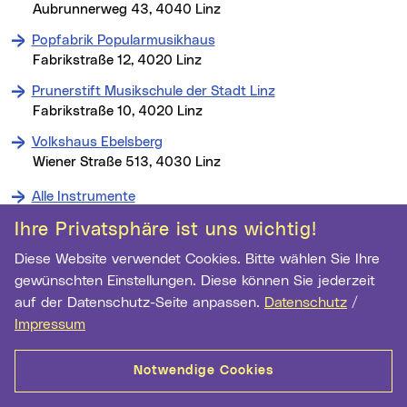
Aubrunnerweg 43, 4040 Linz
Popfabrik Popularmusikhaus
Fabrikstraße 12, 4020 Linz
Prunerstift Musikschule der Stadt Linz
Fabrikstraße 10, 4020 Linz
Volkshaus Ebelsberg
Wiener Straße 513, 4030 Linz
Alle Instrumente
Ihre Privatsphäre ist uns wichtig!
Kontakt
Weitere Informationen
Diese Website verwendet Cookies. Bitte wählen Sie Ihre
Musikschule der Stadt Linz
gewünschten Einstellungen. Diese können Sie jederzeit
Fabrikstraße 10
auf der Datenschutz-Seite anpassen.
Datenschutz
/
4041 Linz
Impressum
Telefon:
+43 732 7070 1816
E-Mail Adresse:
musikschule@mag.linz.at
Notwendige Cookies
musikschule.linz.at