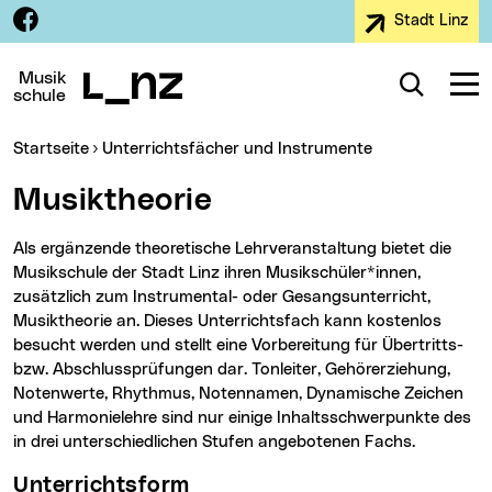
Facebook
Stadt Linz
Zur Navigation
Zum Inhalt
Zur Suche
Musik
Suche
Navig
schule
Sie sind hier:
Startseite
Unterrichtsfächer und Instrumente
Musiktheorie
Als ergänzende theoretische Lehrveranstaltung bietet die
Musikschule der Stadt Linz ihren Musikschüler*innen,
zusätzlich zum Instrumental- oder Gesangsunterricht,
Musiktheorie an. Dieses Unterrichtsfach kann kostenlos
besucht werden und stellt eine Vorbereitung für Übertritts-
bzw. Abschlussprüfungen dar. Tonleiter, Gehörerziehung,
Notenwerte, Rhythmus, Notennamen, Dynamische Zeichen
und Harmonielehre sind nur einige Inhaltsschwerpunkte des
in drei unterschiedlichen Stufen angebotenen Fachs.
Unterrichtsform